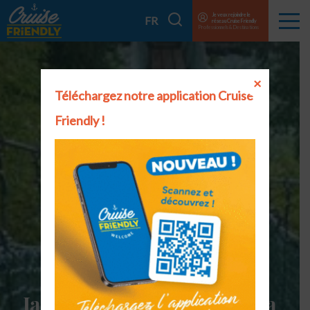
Cruise
Je veux rejoindre le
Je
FR
réseau Cruise Friendly
Menu
Friendly
Professionnels & Destinations
recherche
EN
FR
×
Téléchargez notre application Cruise
Friendly !
Jardin botanique de Balata