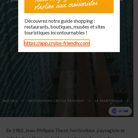
Découvrez notre guide shopping :
restaurants, boutiques, musées et sites
touristiques incontournables !
https://app.cruise-friendly.com
ACCUEIL
DESTINATIONS CRUISE FRIENDLY
LA MARTINIQUE
JA
En 1982, Jean-Philippe Thoze, horticulteur, paysagiste et