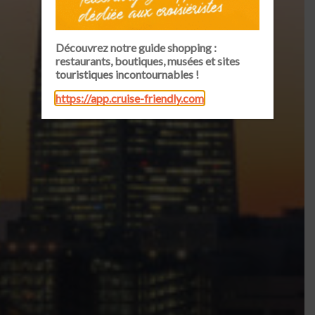
Découvrez notre guide shopping :
restaurants, boutiques, musées et sites
Yokohama
touristiques incontournables !
https://app.cruise-friendly.com