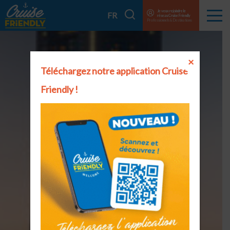
Cruise
Je veux rejoindre le
Je
FR
réseau Cruise Friendly
Menu
Friendly
Professionnels & Destinations
recherche
EN
FR
×
Téléchargez notre application Cruise
Friendly !