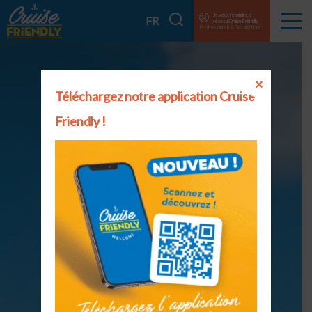
Cruise
Je veux rejoindre le
Je
FR
réseau Cruise Friendly
Menu
Friendly
Professionnels & Destinations
recherche
EN
FR
×
Téléchargez notre application Cruise
Friendly !