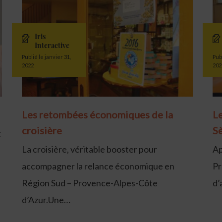
Iris
Interactive
Publié le janvier 31,
Pub
2022
202
Les retombées économiques de la
Le
croisière
Sè
t
La croisière, véritable booster pour
Ap
e
accompagner la relance économique en
Pr
Région Sud – Provence-Alpes-Côte
d’
d’Azur.Une…