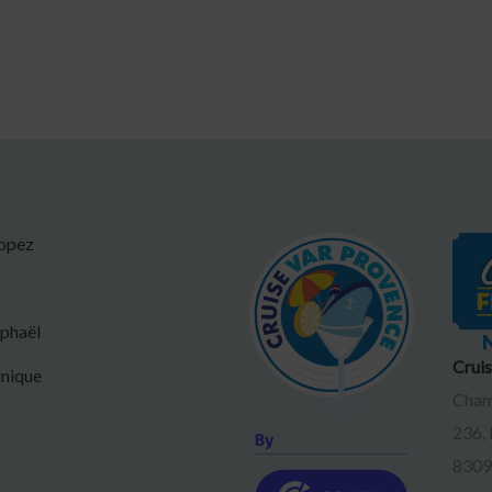
ropez
aphaël
Crui
inique
Cham
236,
8309