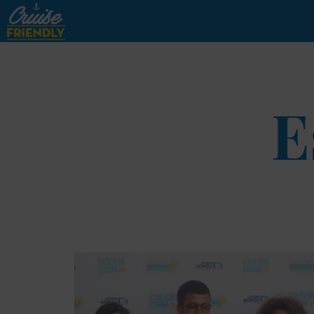
Cruise
Friendly
FR
E