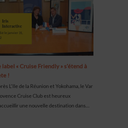
Iris
Interactive
lié le janvier 31,
2
 label « Cruise Friendly » s’étend à
te !
rès L’Ile de la Réunion et Yokohama, le Var
ovence Cruise Club est heureux
accueillir une nouvelle destination dans…