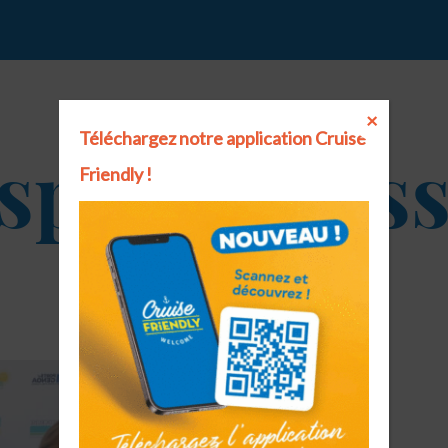
×
Téléchargez notre application Cruise
space pres
Friendly !
ACCUEIL
ESPACE PRESSE
À la une