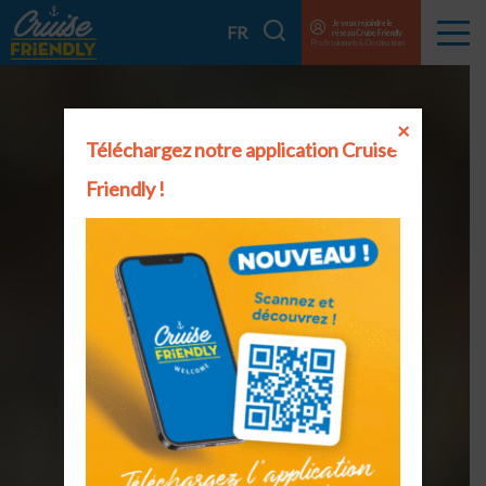
Cruise
Je veux rejoindre le
Je
FR
réseau Cruise Friendly
Menu
Friendly
Professionnels & Destinations
recherche
EN
FR
×
Téléchargez notre application Cruise
Friendly !