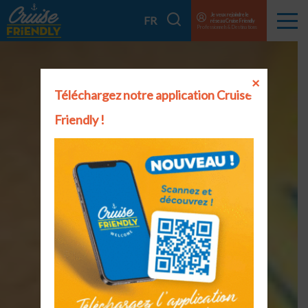
Cruise
Je veux rejoindre le
Je
FR
réseau Cruise Friendly
Menu
Friendly
Professionnels & Destinations
recherche
EN
FR
×
Téléchargez notre application Cruise
Friendly !