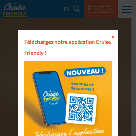
Cruise
Je veux rejoindre le
Je
FR
réseau Cruise Friendly
Menu
Friendly
Professionnels & Destinations
recherche
EN
FR
×
Téléchargez notre application Cruise
Friendly !